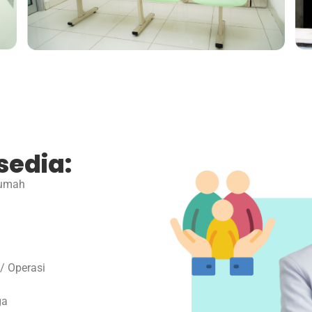
sedia:
Rumah
/ Operasi
ga