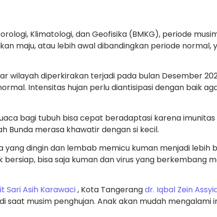
ologi, Klimatologi, dan Geofisika (BMKG), periode musim
kan maju, atau lebih awal dibandingkan periode normal, 
ar wilayah diperkirakan terjadi pada bulan Desember 20
normal. Intensitas hujan perlu diantisipasi dengan baik a
aca bagi tubuh bisa cepat beradaptasi karena imunitas
h Bunda merasa khawatir dengan si kecil.
aca yang dingin dan lembab memicu kuman menjadi lebi
ak bersiap, bisa saja kuman dan virus yang berkembang
t Sari Asih Karawaci
, Kota Tangerang
dr. Iqbal Zein Assyi
di saat musim penghujan. Anak akan mudah mengalami infe