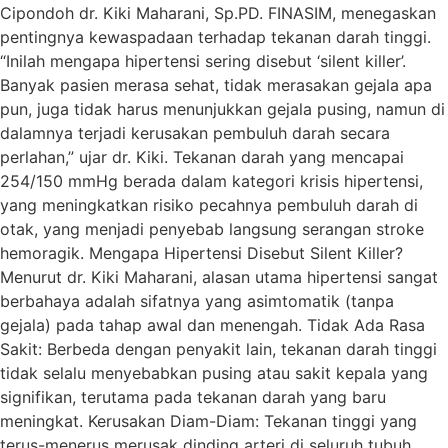
Cipondoh dr. Kiki Maharani, Sp.PD. FINASIM, menegaskan
pentingnya kewaspadaan terhadap tekanan darah tinggi.
“Inilah mengapa hipertensi sering disebut ‘silent killer’.
Banyak pasien merasa sehat, tidak merasakan gejala apa
pun, juga tidak harus menunjukkan gejala pusing, namun di
dalamnya terjadi kerusakan pembuluh darah secara
perlahan,” ujar dr. Kiki. Tekanan darah yang mencapai
254/150 mmHg berada dalam kategori krisis hipertensi,
yang meningkatkan risiko pecahnya pembuluh darah di
otak, yang menjadi penyebab langsung serangan stroke
hemoragik. Mengapa Hipertensi Disebut Silent Killer?
Menurut dr. Kiki Maharani, alasan utama hipertensi sangat
berbahaya adalah sifatnya yang asimtomatik (tanpa
gejala) pada tahap awal dan menengah. Tidak Ada Rasa
Sakit: Berbeda dengan penyakit lain, tekanan darah tinggi
tidak selalu menyebabkan pusing atau sakit kepala yang
signifikan, terutama pada tekanan darah yang baru
meningkat. Kerusakan Diam-Diam: Tekanan tinggi yang
terus-menerus merusak dinding arteri di seluruh tubuh